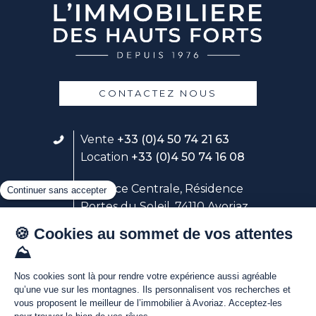
CONTACTEZ NOUS
Vente
+33 (0)4 50 74 21 63
Location
+33 (0)4 50 74 16 08
23 place Centrale, Résidence
Portes du Soleil, 74110 Avoriaz
Suivez notre service location
Avoriaz Holidays
Découvrez nos webcams live au
coeur d'Avoriaz