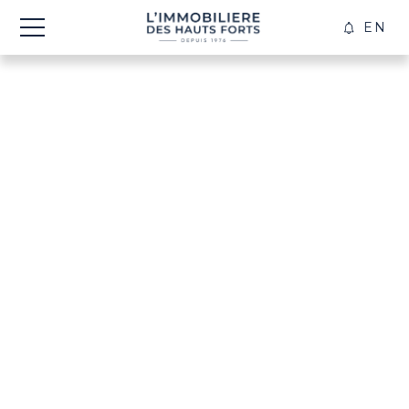
EN
CRÉER
ALERT