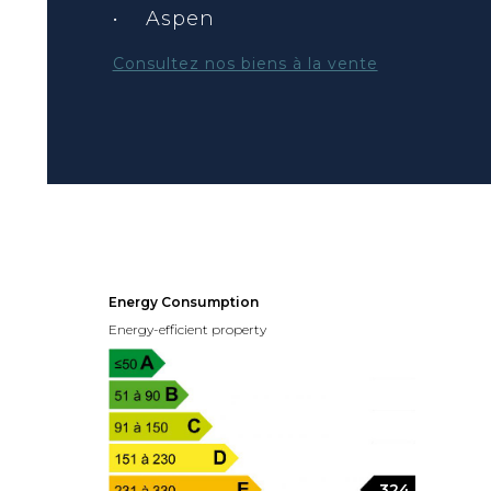
• Aspen
Consultez nos biens à la vente
Energy Consumption
Energy-efficient property
324