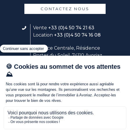
CONTACTEZ NOUS
Vente
+33 (0)4 50 74 21 63
Location
+33 (0)4 50 74 16 08
23 place Centrale, Résidence
Portes du Soleil, 74110 Avoriaz
Suivez notre service location
Avoriaz Holidays
Découvrez nos webcams live au
coeur d'Avoriaz