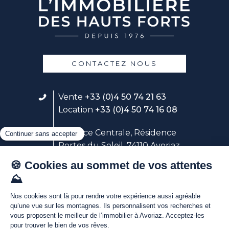
CONTACTEZ NOUS
Vente
+33 (0)4 50 74 21 63
Location
+33 (0)4 50 74 16 08
23 place Centrale, Résidence
Portes du Soleil, 74110 Avoriaz
Suivez notre service location
Avoriaz Holidays
Découvrez nos webcams live au
coeur d'Avoriaz